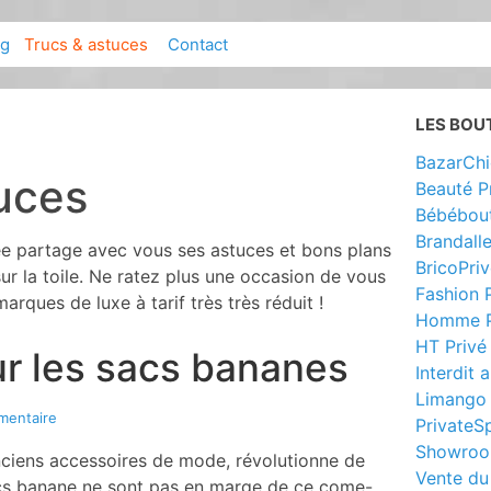
og
Trucs & astuces
Contact
LES BOU
BazarChi
uces
Beauté P
Bébébout
Brandall
ée partage avec vous ses astuces et bons plans
BricoPri
ur la toile. Ne ratez plus une occasion de vous
Fashion P
arques de luxe à tarif très très réduit !
Homme P
HT Privé
ur les sacs bananes
Interdit 
Limango
mentaire
PrivateS
Showroo
nciens accessoires de mode, révolutionne de
Vente du
sacs banane ne sont pas en marge de ce come-