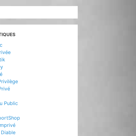
TIQUES
c
rivée
ik
ey
vé
rivilège
rivé
au Public
portShop
mprivé
 Diable