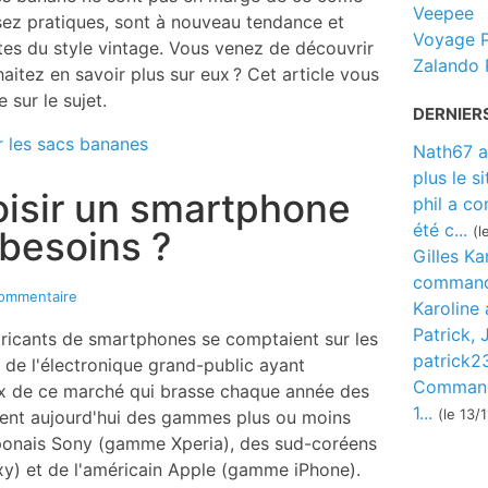
Veepee
ssez pratiques, sont à nouveau tendance et
Voyage P
es du style vintage. Vous venez de découvrir
Zalando 
itez en savoir plus sur eux ? Cet article vous
 sur le sujet.
DERNIERS
ur les sacs bananes
Nath67 a
plus le si
isir un smartphone
phil a co
été c...
(l
 besoins ?
Gilles Ka
commandé
ommentaire
Karoline
Patrick, 
abricants de smartphones se comptaient sur les
patrick2
 de l'électronique grand-public ayant
Command
x de ce marché qui brasse chaque année des
1...
(le 13/
osent aujourd'hui des gammes plus ou moins
aponais Sony (gamme Xperia), des sud-coréens
) et de l'américain Apple (gamme iPhone).