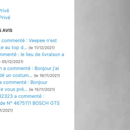
rivé
Privé
 AVIS
 commenté : Veepee n'est
te au top d...
(le 11/12/2021)
mmenté : le lieu de livraison a
e 05/12/2021)
n a commenté : Bonjour j'ai
 un costum...
(le 19/11/2021)
 a commenté : Bonjour
Je vous pré...
(le 15/11/2021)
32323 a commenté :
e N° 4675111 BOSCH GTS
11/2021)